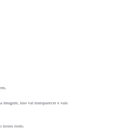
gem
.
ua imagem, isso vai transparecer e vais
o nosso rosto.