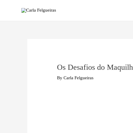
Skip
Post
to
navigation
content
Os Desafios do Maquil
By
Carla Felgueiras