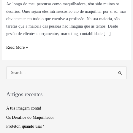
Ao longo do meu percurso como maquilhadora, têm sido muitos os
desafios. Quer sejam eles intrínsecos ao ato de maquilhar por si só, mas
obviamente em tudo o que envolve a profissão. Na sua maioria, são
tarefas que a maioria das pessoas não imagina que as temos. Desde
gestão de clientes e orçamentos, marketing, contabilidade […]
Read More »
S
e
a
Artigos recentes
r
c
A tua imagem conta!
h
Os Desafios do Maquilhador
f
Protetor, quando usar?
o