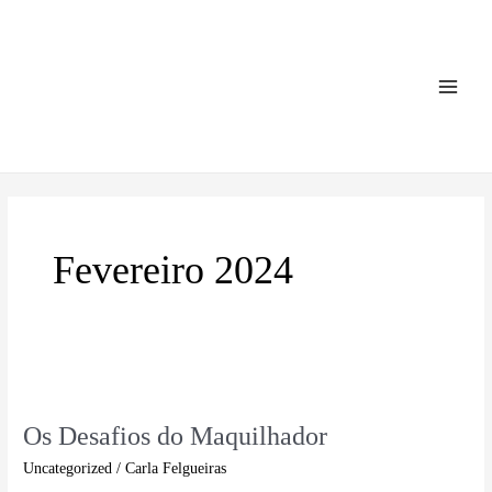
Skip
Main
to
Menu
content
Fevereiro 2024
Os
Desafios
Os Desafios do Maquilhador
do
Maquilhador
Uncategorized
/
Carla Felgueiras